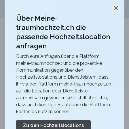
Jetzt kostenlos
unverbindliche Offerte
für eure
Schli
Hochzeitslocation anfordern!
Über Meine-
traumhochzeit.ch die
meine-traumhochzeit.ch
passende Hochzeitslocation
anfragen
Maxililian
Für eine unvergessliche Feier mit einer herrlich
rustikalen Atmosphäre
Durch eure Anfragen über die Plattform
meine-traumhochzeit und die pro-aktive
Zurück zur Suche
Kommunikation gegenüber den
Hochzeitslocations und Dienstleistern, dass
Parkhotel Margna
ihr via der Plattform meine-traumhochzeit.ch
auf die Location oder Dienstleister
4.7
aufmerksam geworden seid, stellt ihr sicher,
GR
dass auch künftige Brautpaare die Plattform
Zeremonie
kostenlos nutzen können.
Sils-Baselgia
Merkliste
Link teilen
Das Parkhotel Margna bietet eine Traumkulisse für Ihre
Zu den Hochzeitslocations