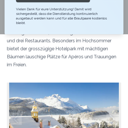
kleine, feine Hochzeitsfeier. Das grosszügige
Patrizierhaus mit Charme und Geschichte in der
Vielen Dank für eure Unterstützung! Damit wird
sichergestellt, dass die Dienstleistung kontinuierlich
lichtdurchfluteten Ebene zwischen Silser- und
ausgebaut werden kann und für alle Brautpaare kostenlos
bleibt.
Silvaplanersee umfasst einen Hotelgarten mit
mächtigen Bäumen, eine windgeschützte Terrasse
und drei Restaurants. Besonders im Hochsommer
bietet der grosszügige Hotelpark mit mächtigen
Bäumen lauschige Plätze für Apéros und Trauungen
im Freien.