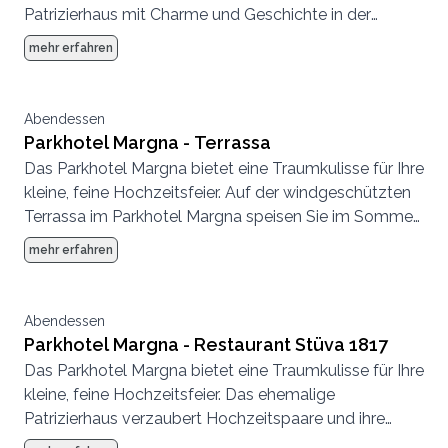
Patrizierhaus mit Charme und Geschichte in der
lichtdurchfluteten Ebene zwischen Silser- und
mehr erfahren
Silvaplanersee umfasst einen Hotelgarten mit
mächtigen Bäumen, eine windgeschützte Terrasse
und drei Restaurants.
Abendessen
Parkhotel Margna - Terrassa
Das Parkhotel Margna bietet eine Traumkulisse für Ihre
kleine, feine Hochzeitsfeier. Auf der windgeschützten
Terrassa im Parkhotel Margna speisen Sie im Sommer
umgeben von mächtigen Bäumen und einer
mehr erfahren
beeindruckenden Aussicht auf die Engadiner Bergwelt.
Zudem bietet der Hotelpark lauschige Plätze für
Apéros oder für Trauzeremonien unter freiem Himmel.
Abendessen
Im Winter stehen Ihnen im Parkhotel Margna weitere
Parkhotel Margna - Restaurant Stüva 1817
drei Restaurants sowie ein charaktervoller
Das Parkhotel Margna bietet eine Traumkulisse für Ihre
Bankettraum zur Auswahl.
kleine, feine Hochzeitsfeier. Das ehemalige
Patrizierhaus verzaubert Hochzeitspaare und ihre
Gäste. In der wundervoll nach Arven duftenden Stüva