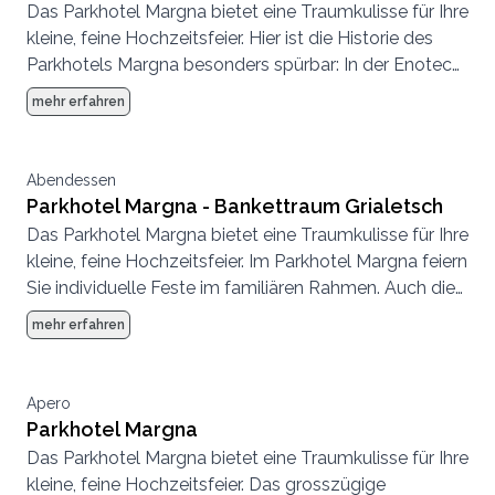
Das Parkhotel Margna bietet eine Traumkulisse für Ihre
Murütsch
kleine, feine Hochzeitsfeier. Hier ist die Historie des
Parkhotels Margna besonders spürbar: In der Enoteca
& Osteria Murütsch im historischen Kellergewölbe
mehr erfahren
geniessen Sie Gerichte wie bei der Nonna und Weine
aus den besten Lagen zwischen dem Veltlin und
Sizilien.
Abendessen
Parkhotel Margna - Bankettraum Grialetsch
Das Parkhotel Margna bietet eine Traumkulisse für Ihre
kleine, feine Hochzeitsfeier. Im Parkhotel Margna feiern
Sie individuelle Feste im familiären Rahmen. Auch die
drei Restaurants, die ebenfalls für Feiern zur
mehr erfahren
Verfügung stehen, bieten ein charaktervolles
Ambiente für Ihren persönlichen Anlass.
Apero
Parkhotel Margna
Das Parkhotel Margna bietet eine Traumkulisse für Ihre
kleine, feine Hochzeitsfeier. Das grosszügige