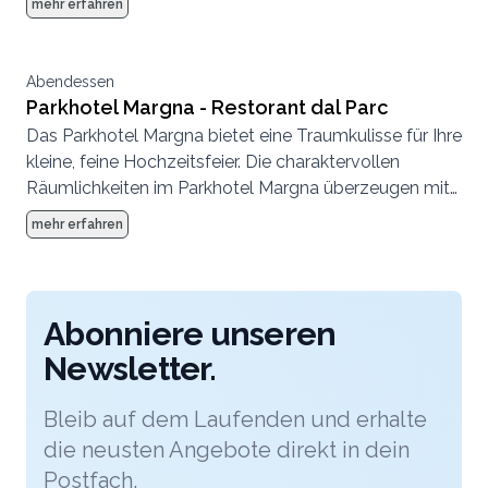
mehr erfahren
1817 dinieren Sie im authentischen Ambiente der
ursprünglichen Engadiner Stube.
Abendessen
Parkhotel Margna - Restorant dal Parc
Das Parkhotel Margna bietet eine Traumkulisse für Ihre
kleine, feine Hochzeitsfeier. Die charaktervollen
Räumlichkeiten im Parkhotel Margna überzeugen mit
Charme und Geschichte. Im Restorant dal Parc, dem
mehr erfahren
Herzstück der Margna-Gastronomie, lässt es sich
stilvoll und unkompliziert geniessen.
Abonniere unseren
Newsletter.
Bleib auf dem Laufenden und erhalte
die neusten Angebote direkt in dein
Postfach.