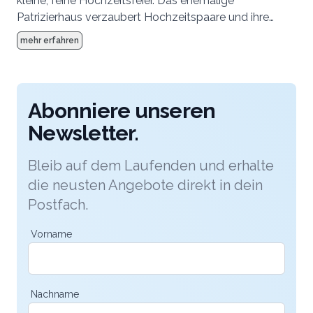
kleine, feine Hochzeitsfeier. Das ehemalige
Patrizierhaus verzaubert Hochzeitspaare und ihre
Gäste. In der wundervoll nach Arven duftenden Stüva
mehr erfahren
1817 dinieren Sie im authentischen Ambiente der
ursprünglichen Engadiner Stube.
Abonniere unseren
Newsletter.
Bleib auf dem Laufenden und erhalte
die neusten Angebote direkt in dein
Postfach.
Vorname
Nachname