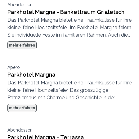
Sizilien.
Abendessen
Parkhotel Margna - Bankettraum Grialetsch
Das Parkhotel Margna bietet eine Traumkulisse für Ihre
kleine, feine Hochzeitsfeier. Im Parkhotel Margna feiern
Sie individuelle Feste im familiären Rahmen. Auch die
drei Restaurants, die ebenfalls für Feiern zur
mehr erfahren
Verfügung stehen, bieten ein charaktervolles
Ambiente für Ihren persönlichen Anlass.
Apero
Parkhotel Margna
Das Parkhotel Margna bietet eine Traumkulisse für Ihre
kleine, feine Hochzeitsfeier. Das grosszügige
Patrizierhaus mit Charme und Geschichte in der
lichtdurchfluteten Ebene zwischen Silser- und
mehr erfahren
Silvaplanersee umfasst einen Hotelgarten mit
mächtigen Bäumen, eine windgeschützte Terrasse
und drei Restaurants.
Abendessen
Parkhotel Margna - Terrassa