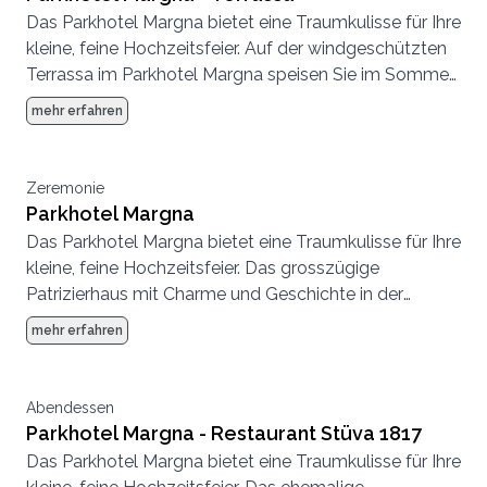
Das Parkhotel Margna bietet eine Traumkulisse für Ihre
kleine, feine Hochzeitsfeier. Auf der windgeschützten
Terrassa im Parkhotel Margna speisen Sie im Sommer
umgeben von mächtigen Bäumen und einer
mehr erfahren
beeindruckenden Aussicht auf die Engadiner Bergwelt.
Zudem bietet der Hotelpark lauschige Plätze für
Apéros oder für Trauzeremonien unter freiem Himmel.
Zeremonie
Im Winter stehen Ihnen im Parkhotel Margna weitere
Parkhotel Margna
drei Restaurants sowie ein charaktervoller
Das Parkhotel Margna bietet eine Traumkulisse für Ihre
Bankettraum zur Auswahl.
kleine, feine Hochzeitsfeier. Das grosszügige
Patrizierhaus mit Charme und Geschichte in der
lichtdurchfluteten Ebene zwischen Silser- und
mehr erfahren
Silvaplanersee umfasst einen Hotelgarten mit
mächtigen Bäumen, eine windgeschützte Terrasse
und drei Restaurants. Besonders im Hochsommer
Abendessen
bietet der grosszügige Hotelpark mit mächtigen
Parkhotel Margna - Restaurant Stüva 1817
Bäumen lauschige Plätze für Apéros und Trauungen
Das Parkhotel Margna bietet eine Traumkulisse für Ihre
im Freien.