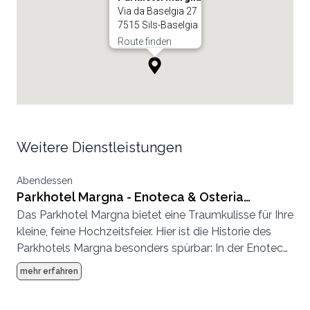
Via da Baselgia 27
7515 Sils-Baselgia
Route finden
Weitere Dienstleistungen
Abendessen
Parkhotel Margna - Enoteca & Osteria
Das Parkhotel Margna bietet eine Traumkulisse für Ihre
Murütsch
kleine, feine Hochzeitsfeier. Hier ist die Historie des
Parkhotels Margna besonders spürbar: In der Enoteca
& Osteria Murütsch im historischen Kellergewölbe
mehr erfahren
geniessen Sie Gerichte wie bei der Nonna und Weine
aus den besten Lagen zwischen dem Veltlin und