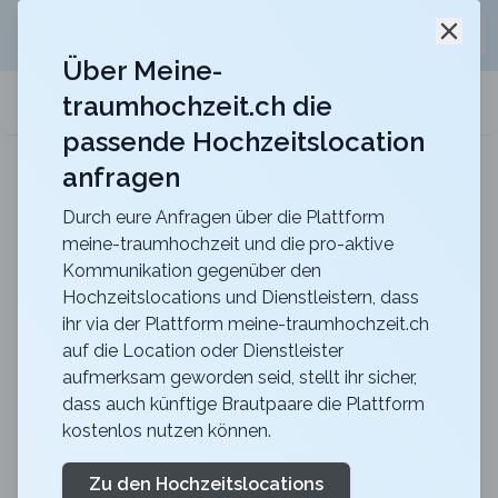
Jetzt kostenlos
unverbindliche Offerte
für eure
Schli
Hochzeitslocation anfordern!
Über Meine-
traumhochzeit.ch die
meine-traumhochzeit.ch
passende Hochzeitslocation
anfragen
b_smart hotel Schönenwerd
Für ein zauberhaftes Hochzeitsfest
Durch eure Anfragen über die Plattform
meine-traumhochzeit und die pro-aktive
Zurück zur Suche
Kommunikation gegenüber den
Hochzeitslocations und Dienstleistern, dass
Parkhotel Margna -
ihr via der Plattform meine-traumhochzeit.ch
auf die Location oder Dienstleister
Restorant dal Parc
aufmerksam geworden seid, stellt ihr sicher,
4.7
dass auch künftige Brautpaare die Plattform
kostenlos nutzen können.
GR
Abendessen
Sils-Baselgia
Merkliste
Link teilen
Zu den Hochzeitslocations