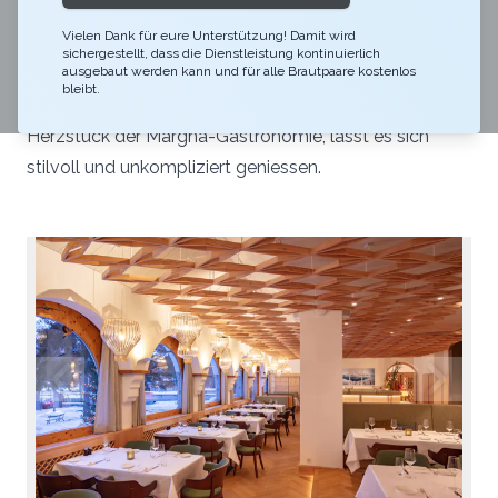
Das Parkhotel Margna bietet eine Traumkulisse für Ihre
Vielen Dank für eure Unterstützung! Damit wird
kleine, feine Hochzeitsfeier. Die charaktervollen
sichergestellt, dass die Dienstleistung kontinuierlich
Räumlichkeiten im Parkhotel Margna überzeugen mit
ausgebaut werden kann und für alle Brautpaare kostenlos
bleibt.
Charme und Geschichte. Im Restorant dal Parc, dem
Herzstück der Margna-Gastronomie, lässt es sich
stilvoll und unkompliziert geniessen.