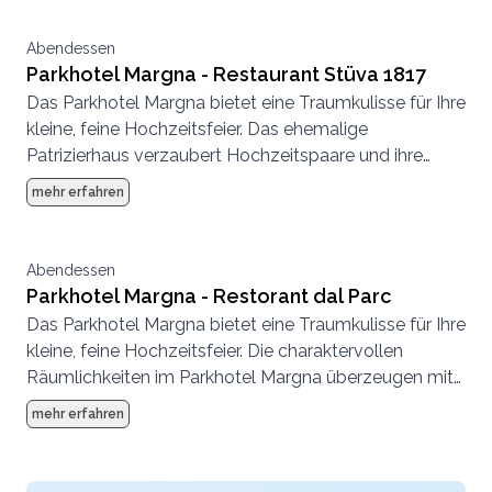
mächtigen Bäumen, eine windgeschützte Terrasse
und drei Restaurants. Besonders im Hochsommer
Abendessen
bietet der grosszügige Hotelpark mit mächtigen
Parkhotel Margna - Restaurant Stüva 1817
Bäumen lauschige Plätze für Apéros und Trauungen
Das Parkhotel Margna bietet eine Traumkulisse für Ihre
im Freien.
kleine, feine Hochzeitsfeier. Das ehemalige
Patrizierhaus verzaubert Hochzeitspaare und ihre
Gäste. In der wundervoll nach Arven duftenden Stüva
mehr erfahren
1817 dinieren Sie im authentischen Ambiente der
ursprünglichen Engadiner Stube.
Abendessen
Parkhotel Margna - Restorant dal Parc
Das Parkhotel Margna bietet eine Traumkulisse für Ihre
kleine, feine Hochzeitsfeier. Die charaktervollen
Räumlichkeiten im Parkhotel Margna überzeugen mit
Charme und Geschichte. Im Restorant dal Parc, dem
mehr erfahren
Herzstück der Margna-Gastronomie, lässt es sich
stilvoll und unkompliziert geniessen.