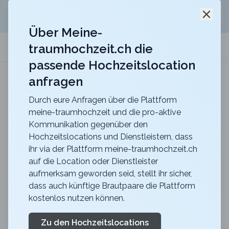
Jetzt kostenlos
unverbindliche Offerte
für eure
Schli
Hochzeitslocation anfordern!
Über Meine-
traumhochzeit.ch die
meine-traumhochzeit.ch
passende Hochzeitslocation
anfragen
Gurten-Pavillon
Für eure Hochzeit auf dem Gurten mit einer
traumhaften Sicht über die ganze Stadt Bern
Durch eure Anfragen über die Plattform
meine-traumhochzeit und die pro-aktive
Zurück zur Suche
Kommunikation gegenüber den
Hochzeitslocations und Dienstleistern, dass
Parkhotel Margna
ihr via der Plattform meine-traumhochzeit.ch
auf die Location oder Dienstleister
4.7
aufmerksam geworden seid, stellt ihr sicher,
GR
dass auch künftige Brautpaare die Plattform
Apero
Sils-Baselgia
kostenlos nutzen können.
Merkliste
Link teilen
Das Parkhotel Margna bietet eine Traumkulisse für Ihre
Zu den Hochzeitslocations