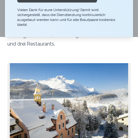
kleine, feine Hochzeitsfeier. Das grosszügige
Patrizierhaus mit Charme und Geschichte in der
Vielen Dank für eure Unterstützung! Damit wird
sichergestellt, dass die Dienstleistung kontinuierlich
lichtdurchfluteten Ebene zwischen Silser- und
ausgebaut werden kann und für alle Brautpaare kostenlos
bleibt.
Silvaplanersee umfasst einen Hotelgarten mit
mächtigen Bäumen, eine windgeschützte Terrasse
und drei Restaurants.