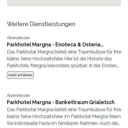
Weitere Dienstleistungen
Abendessen
Parkhotel Margna - Enoteca & Osteria
Das Parkhotel Margna bietet eine Traumkulisse für Ihre
Murütsch
kleine, feine Hochzeitsfeier. Hier ist die Historie des
Parkhotels Margna besonders spürbar: In der Enoteca
& Osteria Murütsch im historischen Kellergewölbe
mehr erfahren
geniessen Sie Gerichte wie bei der Nonna und Weine
aus den besten Lagen zwischen dem Veltlin und
Sizilien.
Abendessen
Parkhotel Margna - Bankettraum Grialetsch
Das Parkhotel Margna bietet eine Traumkulisse für Ihre
kleine, feine Hochzeitsfeier. Im Parkhotel Margna feiern
Sie individuelle Feste im familiären Rahmen. Auch die