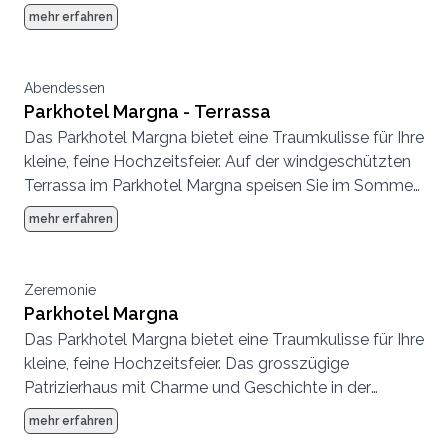
drei Restaurants, die ebenfalls für Feiern zur
mehr erfahren
Verfügung stehen, bieten ein charaktervolles
Ambiente für Ihren persönlichen Anlass.
Abendessen
Parkhotel Margna - Terrassa
Das Parkhotel Margna bietet eine Traumkulisse für Ihre
kleine, feine Hochzeitsfeier. Auf der windgeschützten
Terrassa im Parkhotel Margna speisen Sie im Sommer
umgeben von mächtigen Bäumen und einer
mehr erfahren
beeindruckenden Aussicht auf die Engadiner Bergwelt.
Zudem bietet der Hotelpark lauschige Plätze für
Apéros oder für Trauzeremonien unter freiem Himmel.
Zeremonie
Im Winter stehen Ihnen im Parkhotel Margna weitere
Parkhotel Margna
drei Restaurants sowie ein charaktervoller
Das Parkhotel Margna bietet eine Traumkulisse für Ihre
Bankettraum zur Auswahl.
kleine, feine Hochzeitsfeier. Das grosszügige
Patrizierhaus mit Charme und Geschichte in der
lichtdurchfluteten Ebene zwischen Silser- und
mehr erfahren
Silvaplanersee umfasst einen Hotelgarten mit