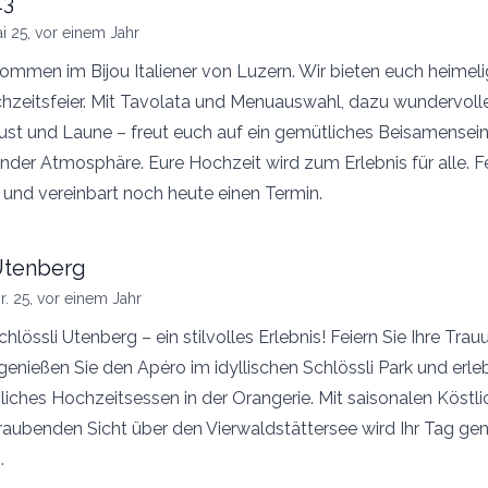
13
i 25, vor einem Jahr
kommen im Bijou Italiener von Luzern. Wir bieten euch heimeli
chzeitsfeier. Mit Tavolata und Menuauswahl, dazu wundervol
ust und Laune – freut euch auf ein gemütliches Beisamensein
er Atmosphäre. Eure Hochzeit wird zum Erlebnis für alle. Fe
 und vereinbart noch heute einen Termin.
Utenberg
r. 25, vor einem Jahr
hlössli Utenberg – ein stilvolles Erlebnis! Feiern Sie Ihre Trau
genießen Sie den Apéro im idyllischen Schlössli Park und erleb
ches Hochzeitsessen in der Orangerie. Mit saisonalen Köstli
aubenden Sicht über den Vierwaldstättersee wird Ihr Tag ge
.