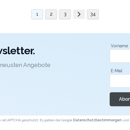
1
2
3
34
Vorname
letter.
e neusten Angebote
E-Mail
Abon
ch reCAPTCHA geschützt. Es gelten die Google
Datenschutzbestimmungen
und