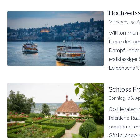
Hochzeitss
Mittwoch, 09. A
Willkommen a
Liebe den per
Dampf- oder M
erstklassiger 
Leidenschaft
Schloss F
Sonntag, 06. Ap
Ob Heiraten im
feierliche Rä
beeindrucken
Gäste lange i