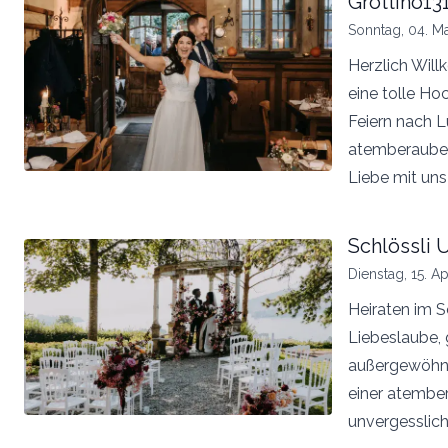
Grottino13
Sonntag, 04. Ma
Herzlich Will
eine tolle Ho
Feiern nach L
atemberaubend
Liebe mit uns
Schlössli 
Dienstag, 15. Ap
Heiraten im Sc
Liebeslaube, 
außergewöhnli
einer atember
unvergesslich