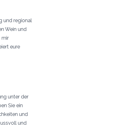
g und regional
len Wein und
 mir
iert eure
ung unter der
en Sie ein
chkeiten und
nussvoll und