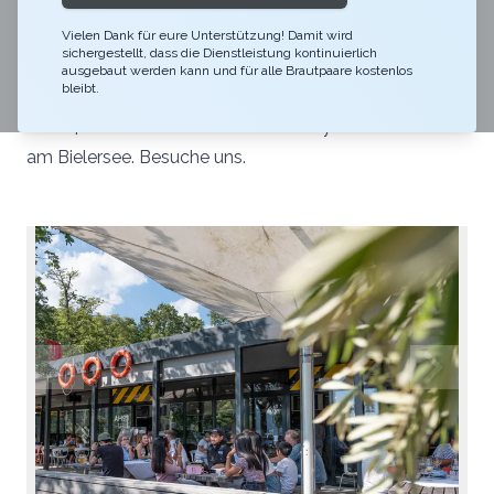
hausgemachten, regionalen und saisonalen
Spezialtäten, Kaffee-Kreationen, frisch gezapftes Bier
Vielen Dank für eure Unterstützung! Damit wird
sichergestellt, dass die Dienstleistung kontinuierlich
und Longdrinks laden zum Verweilen ein. Morgens,
ausgebaut werden kann und für alle Brautpaare kostenlos
bleibt.
mittags und abends. Lasse den Alltag hinter dir. Das
Dock4 ist die frische Brise im Dockstyle mitten im Park
am Bielersee. Besuche uns.