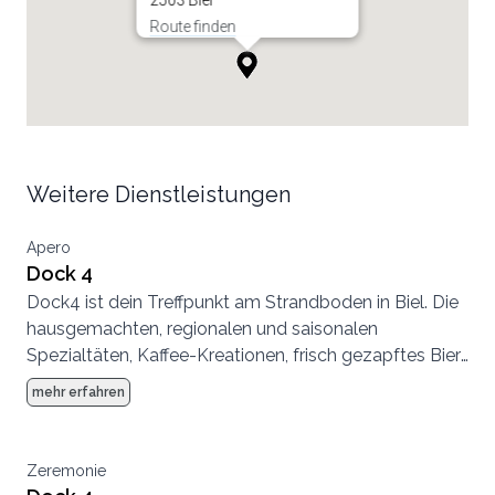
2503 Biel
Route finden
Weitere Dienstleistungen
Apero
Dock 4
Dock4 ist dein Treffpunkt am Strandboden in Biel. Die
hausgemachten, regionalen und saisonalen
Spezialtäten, Kaffee-Kreationen, frisch gezapftes Bier
und Longdrinks laden zum Verweilen ein. Morgens,
mehr erfahren
mittags und abends. Lasse den Alltag hinter dir. Das
Dock4 ist die frische Brise im Dockstyle mitten im Park
am Bielersee. Besuche uns.
Zeremonie