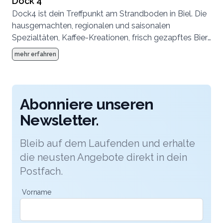
Dock 4
Dock4 ist dein Treffpunkt am Strandboden in Biel. Die
hausgemachten, regionalen und saisonalen
Spezialtäten, Kaffee-Kreationen, frisch gezapftes Bier
und Longdrinks laden zum Verweilen ein. Morgens,
mehr erfahren
mittags und abends. Lasse den Alltag hinter dir. Das
Dock4 ist die frische Brise im Dockstyle mitten im Park
am Bielersee. Besuche uns.
Abonniere unseren
Newsletter.
Bleib auf dem Laufenden und erhalte
die neusten Angebote direkt in dein
Postfach.
Vorname