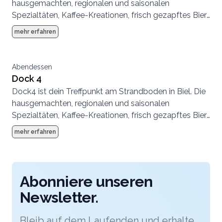
hausgemachten, regionalen und saisonalen
Spezialtäten, Kaffee-Kreationen, frisch gezapftes Bier
und Longdrinks laden zum Verweilen ein. Morgens,
mehr erfahren
mittags und abends. Lasse den Alltag hinter dir. Das
Dock4 ist die frische Brise im Dockstyle mitten im Park
am Bielersee. Besuche uns.
Abendessen
Dock 4
Dock4 ist dein Treffpunkt am Strandboden in Biel. Die
hausgemachten, regionalen und saisonalen
Spezialtäten, Kaffee-Kreationen, frisch gezapftes Bier
und Longdrinks laden zum Verweilen ein. Morgens,
mehr erfahren
mittags und abends. Lasse den Alltag hinter dir. Das
Dock4 ist die frische Brise im Dockstyle mitten im Park
am Bielersee. Besuche uns.
Abonniere unseren
Newsletter.
Bleib auf dem Laufenden und erhalte