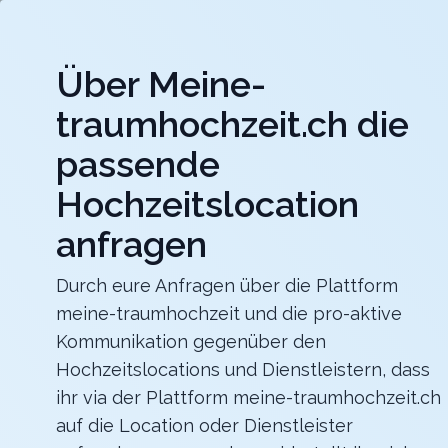
Jet
Über Meine-
meine-traumhochzeit.ch
traumhochzeit.ch die
Hochzeitslocations
Hochzeitsdienstleister
passende
Hochzeitslocation
Berghotel Hahnenmoos
Heiraten mit unvergesslicher Aussicht mitten in den
Berner Oberländer Bergen
anfragen
Zurück zur Suche
Durch eure Anfragen über die Plattform
meine-traumhochzeit und die pro-aktive
VIRTUAL ADVENTURE
Kommunikation gegenüber den
5
Hochzeitslocations und Dienstleistern, dass
ihr via der Plattform meine-traumhochzeit.ch
Virtual Reality
LU
auf die Location oder Dienstleister
Unterhaltung
Sursee
Merkliste
Link teilen