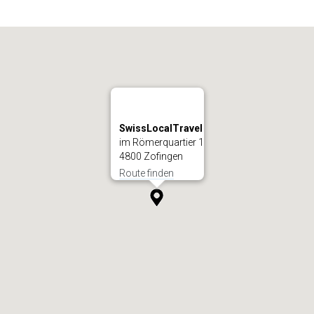
SwissLocalTravel
im Römerquartier 1
4800 Zofingen
Route finden