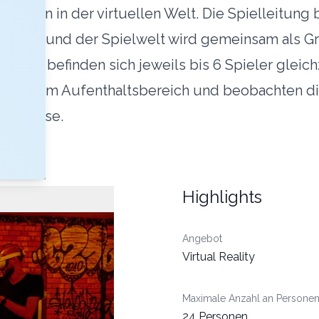
 Gästen in der virtuellen Welt. Die Spielleitung 
grösse und der Spielwelt wird gemeinsam als G
läche befinden sich jeweils bis 6 Spieler gleich
ie Gäste im Aufenthaltsbereich und beobachten 
pengrösse.
Highlights
Angebot
Virtual Reality
Maximale Anzahl an Persone
24 Personen