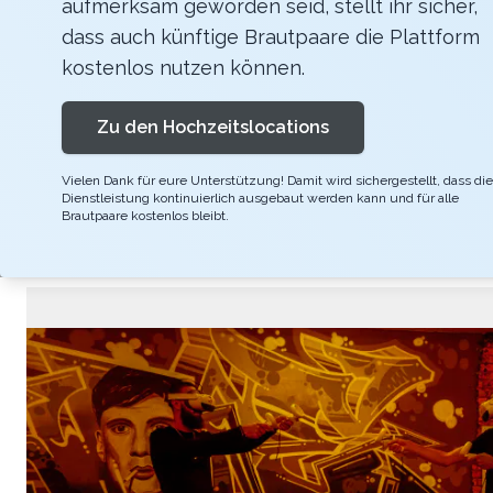
aufmerksam geworden seid, stellt ihr sicher,
Erleben Sie eine unvergessliche Zeit mit Ihren
dass auch künftige Brautpaare die Plattform
Ihnen den Ablauf. Abhängig von der Gruppen
kostenlos nutzen können.
Turnier gespielt. Auf der 100m2 grossen Spielf
Zu den Hochzeitslocations
ca. 20 Minuten. Die übrige Zeit geniessen d
Aufenthaltsdauer ist abhängig von der Grup
Vielen Dank für eure Unterstützung! Damit wird sichergestellt, dass die
Dienstleistung kontinuierlich ausgebaut werden kann und für alle
Brautpaare kostenlos bleibt.