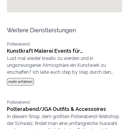
Weitere Dienstleistungen
Polterabend
Kunstkraft Malerei Events für
Lust mal wieder kreativ zu werden und in
Junggesellen/innen Abschiede und
ungezwungener Atmosphäre ein Kunstwerk zu
Polterabend
erschaffen? Ich leite euch step by step durch den
Prozess und wir bemalen jeder unsere eigene
mehr erfahren
Leinwand. Es werden dazu keine Vorkenntnisse
gebraucht. Bucht jetzt Euren privaten Malerei Event.
Ab 6 bis ca. 100 Personen können Malerei Workshops
Polterabend
schweizweit gebucht werden.
Polterabend/JGA Outfits & Accessoires
In diesem Shop, dem größten Polterabend-Webshop
der Schweiz, findet man eine umfangreiche Auswahl