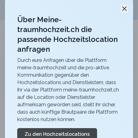
Jetzt kostenlos
unverbindliche Offerte
für eure
Schli
Hochzeitslocation anfordern!
Über Meine-
traumhochzeit.ch die
meine-traumhochzeit.ch
passende Hochzeitslocation
anfragen
Hotel Belvoir Lake View & Spa
Heiraten im Hotel Belvoir mit unvergesslichem Blick
über den Zürichsee
Durch eure Anfragen über die Plattform
meine-traumhochzeit und die pro-aktive
Zurück zur Suche
Kommunikation gegenüber den
Hochzeitslocations und Dienstleistern, dass
Kunstkraft Pflanzen
ihr via der Plattform meine-traumhochzeit.ch
auf die Location oder Dienstleister
Workshop
aufmerksam geworden seid, stellt ihr sicher,
Jetzt entdecken!
dass auch künftige Brautpaare die Plattform
kostenlos nutzen können.
Bild malen
LU
Kreativität
Luzern
Merkliste
Link teilen
Zu den Hochzeitslocations