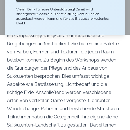
In diesem Workshop tauchen wir in die faszinierende
Vielen Dank für eure Unterstützung! Damit wird
Welt der vertikalen Gärten ein, mit einem besonderen
sichergestellt, dass die Dienstleistung kontinuierlich
Fokus auf die Gestaltung einer Sukkulenten-
ausgebaut werden kann und für alle Brautpaare kostenlos
bleibt.
Landschaft. Sukkulenten sind wegen ihrer Vielfalt und
ihrer Anpassungsfähigkeit an unterschiedliche
Umgebungen äußerst beliebt. Sie bieten eine Palette
von Farben, Formen und Texturen, die jeden Raum
beleben können. Zu Beginn des Workshops werden
die Grundlagen der Pflege und des Anbaus von
Sukkulenten besprochen. Dies umfasst wichtige
Aspekte wie Bewässerung, Lichtbedarf und die
richtige Erde. Anschließend werden verschiedene
Arten von vertikalen Gärten vorgestellt, darunter
Wandbehänge, Rahmen und freistehende Strukturen.
Teilnehmer haben die Gelegenheit, ihre eigene kleine
Sukkulenten-Landschaft zu gestalten. Dabei lernen