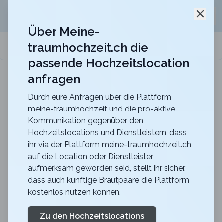
Jetzt kostenlos
unverbindliche Offerte
für eure
Schli
Hochzeitslocation anfordern!
Über Meine-
traumhochzeit.ch die
meine-traumhochzeit.ch
passende Hochzeitslocation
anfragen
Gurten-Pavillon
Für eure Hochzeit auf dem Gurten mit einer
traumhaften Sicht über die ganze Stadt Bern
Durch eure Anfragen über die Plattform
meine-traumhochzeit und die pro-aktive
Zurück zur Suche
Kommunikation gegenüber den
Hochzeitslocations und Dienstleistern, dass
SCHIESS-DREIKAMPF
ihr via der Plattform meine-traumhochzeit.ch
auf die Location oder Dienstleister
Jetzt entdecken!
aufmerksam geworden seid, stellt ihr sicher,
Bogenschiessen
SZ
dass auch künftige Brautpaare die Plattform
kostenlos nutzen können.
Action
Schindellegi
Merkliste
Link teilen
Armbrust, Blasrohr, Pfeil und Bogen sind drei
Zu den Hochzeitslocations