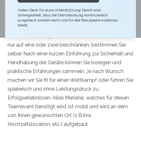
Schiessgeräte, die seit Jahrhunderten benutzt werden.
Bei allen drei Schiessarten stellt sich die
Vielen Dank für eure Unterstützung! Damit wird
sichergestellt, dass die Dienstleistung kontinuierlich
Herausforderung, durch gute Technik, Konzentration
ausgebaut werden kann und für alle Brautpaare kostenlos
bleibt.
und innere Ruhe das Ziel zu treffen. Ob Sie einen Event
mit allen drei Disziplinen buchen möchten oder sich
nur auf eine oder zwei beschränken, bestimmen Sie
selber. Nach einer kurzen Einführung zur Sicherheit und
Handhabung der Geräte können Sie loslegen und
praktische Erfahrungen sammeln. Je nach Wunsch
machen wir Sie fit für einen Wettkampf oder führen Sie
spielerisch und ohne Leistungsdruck zu
Erfolgserlebnissen. Alles Material, welches für diesen
Teamevent benötigt wird, ist mobil und wird an dem
von Ihnen gewünschten Ort (z.B.ihre
Hochzeitslocation, etc.) aufgebaut.