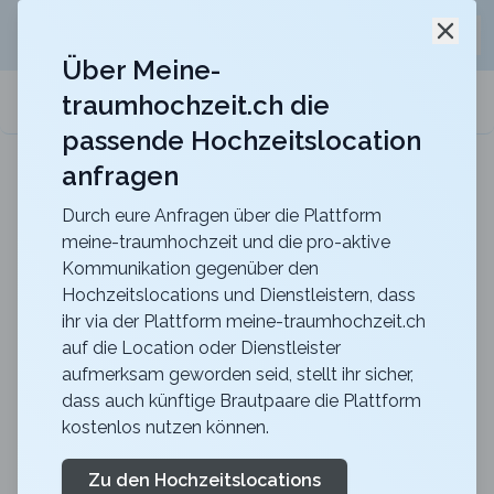
Jetzt kostenlos
unverbindliche Offerte
für eure
Schli
Hochzeitslocation anfordern!
Über Meine-
traumhochzeit.ch die
meine-traumhochzeit.ch
passende Hochzeitslocation
anfragen
Schloss Laufen am Rheinfall
Heiraten im Schloss Laufen am Rheinfall, dort wo
Träume wahr werden
Durch eure Anfragen über die Plattform
meine-traumhochzeit und die pro-aktive
Wo trage ich den
Kommunikation gegenüber den
Hochzeitslocations und Dienstleistern, dass
Verlobungsring
ihr via der Plattform meine-traumhochzeit.ch
auf die Location oder Dienstleister
ca.
7 Minuten
Lesezeit
publiziert
vor einem Jahr
aufmerksam geworden seid, stellt ihr sicher,
dass auch künftige Brautpaare die Plattform
An welche Hand trage ich den Verlobungsring
kostenlos nutzen können.
Die Frage, an
welcher Hand
du deinen
Zu den Hochzeitslocations
Verlobungsring
tragen sollst, stellt sich viele