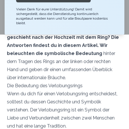
Verlobte. Die
Traditionen unterscheiden
sich je
Vielen Dank für eure Unterstützung! Damit wird
nach Land und Kultur. In Deutschland trägst du
sichergestellt, dass die Dienstleistung kontinuierlich
ausgebaut werden kann und für alle Brautpaare kostenlos
den Verlobungsring traditionell an der linken
bleibt.
Hand. Doch warum ist das so? Und was
geschieht nach der Hochzeit mit dem Ring? Die
Antworten findest du in diesem Artikel. Wir
beleuchten die
symbolische Bedeutung
hinter
dem Tragen des Rings an der linken oder rechten
Hand und geben dir einen umfassenden Überblick
über internationale Bräuche.
Die Bedeutung des Verlobungsrings
Wenn du dich für einen Verlobungsring entscheidest,
solltest du dessen Geschichte und Symbolik
verstehen. Der Verlobungsring ist ein Symbol der
Liebe und Verbundenheit zwischen zwei Menschen
und hat eine lange Tradition.