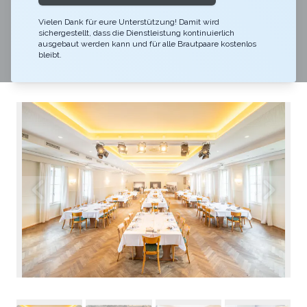
älteste und traditionsreichste Restaurant & Hotel im
Entlebuch. Mit seinen zwei Restaurants, einer Bar,
Vielen Dank für eure Unterstützung! Damit wird
sichergestellt, dass die Dienstleistung kontinuierlich
seinem Weinkeller und mit seinem 260 m2 grossen
ausgebaut werden kann und für alle Brautpaare kostenlos
bleibt.
Saal lebt es mehr denn je.