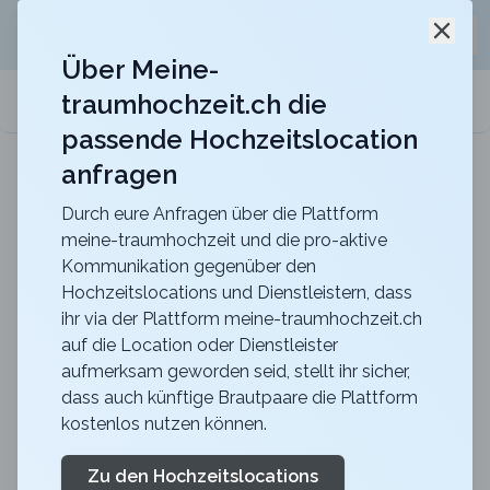
Jetzt kostenlos
unverbindliche Offerte
für eure
Schli
Hochzeitslocation anfordern!
Über Meine-
traumhochzeit.ch die
meine-traumhochzeit.ch
passende Hochzeitslocation
anfragen
Gurten-Pavillon
Für eure Hochzeit auf dem Gurten mit einer
traumhaften Sicht über die ganze Stadt Bern
Durch eure Anfragen über die Plattform
meine-traumhochzeit und die pro-aktive
Zurück zur Suche
Kommunikation gegenüber den
Hochzeitslocations und Dienstleistern, dass
Drei Könige Entlebuch
ihr via der Plattform meine-traumhochzeit.ch
auf die Location oder Dienstleister
4.3
aufmerksam geworden seid, stellt ihr sicher,
LU
dass auch künftige Brautpaare die Plattform
Abendessen
kostenlos nutzen können.
Entlebuch
Merkliste
Link teilen
Das Drei Könige existiert seit 1653 und ist somit das
Zu den Hochzeitslocations